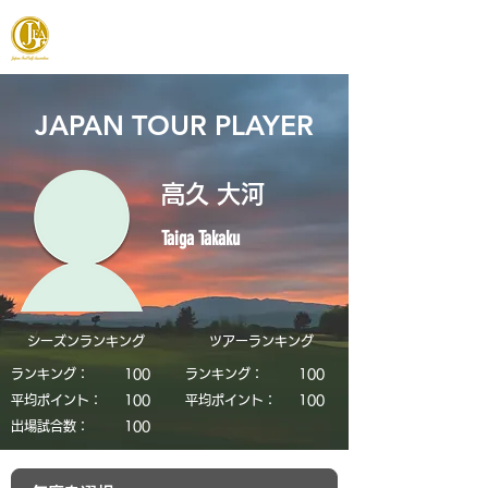
JAPAN FOOTGOLF ASSOCIATION
JAPAN TOUR PLAYER
高久 大河
Taiga Takaku
シーズンランキング
​ツアーランキング
ランキング：
​100
ランキング：
​100
平均ポイント：
​100
平均ポイント：
​100
​出場試合数：
​100