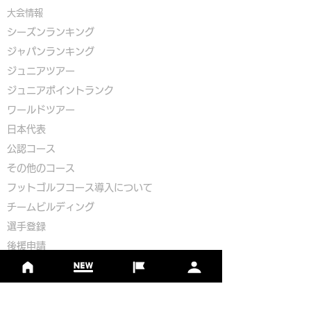
大会情報
シーズンランキング
ジャパンランキング
ジュニアツアー
ジュニアポイントランク
​ワールドツアー
​​日本代表
公認コース
​その他のコース
​
フットゴルフコース導入について
​チームビルディング
選手登録​
​後援申請
​イベント依頼
プライバシーポリシー