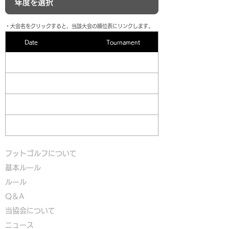
​・大会名をクリックすると、当該大会の順位表にリンクします。
Date
Tournament
フットゴルフについて
基本ルール
ルール
Q＆A
​
当協会について
​ニュース