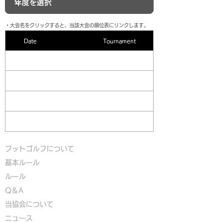
​・大会名をクリックすると、当該大会の順位表にリンクします。
Date
Tournament
フットゴルフについて
基本ルール
ルール
Q＆A
​
当協会について
​ニュース