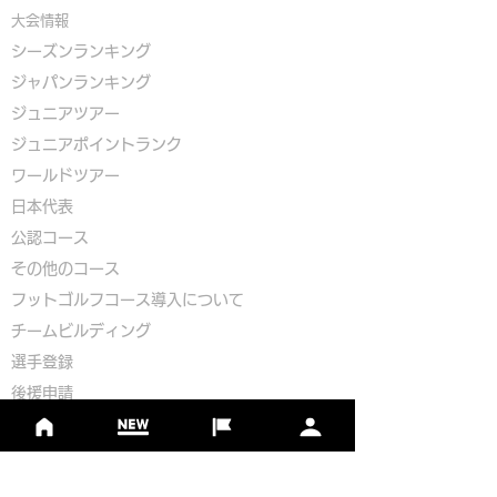
大会情報
シーズンランキング
ジャパンランキング
ジュニアツアー
ジュニアポイントランク
​ワールドツアー
​​日本代表
公認コース
​その他のコース
​
フットゴルフコース導入について
​チームビルディング
選手登録​
​後援申請
​イベント依頼
プライバシーポリシー