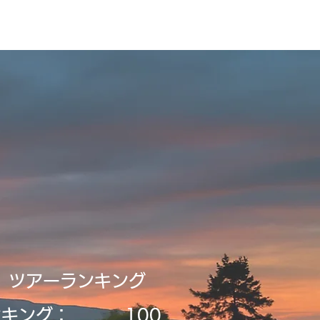
録・申請
Tour2026_Schedule
新規登録／ログイン
​ツアーランキング
ンキング：
​100