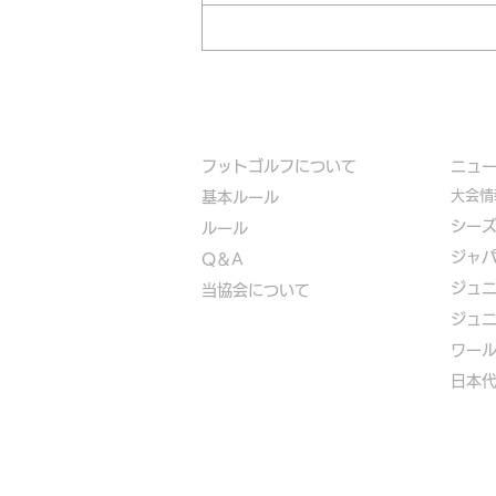
フットゴルフについて
​ニュ
大会情
基本ルール
シー
ルール
ジャ
Q＆A
ジュ
​
当協会について
ジュ
​ワー
​​日本