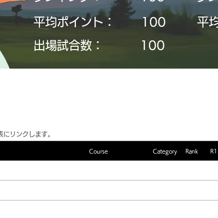
平均ポイント：
​100
平
​出場試合数：
​100
表にリンクします。
Course
Category
Rank
R1