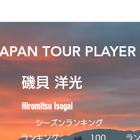
ニュース
プレーする
ドロップダウン
サービス
登
JAPAN TOUR PLAYER
磯貝 洋光
Hiromitsu Isogai
シーズンランキング
ランキング：
​100
ラ