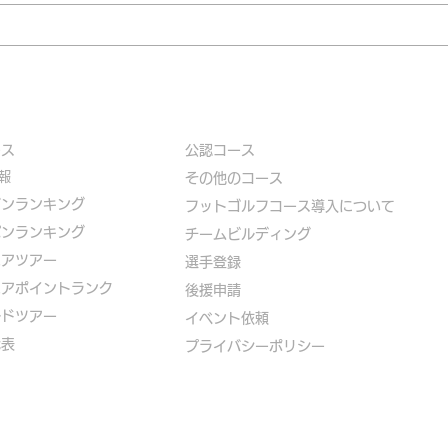
ース
公認コース
報
​その他のコース
ズンランキング
​
フットゴルフコース導入について
パンランキング
​チームビルディング
ニアツアー
選手登録​
ニアポイントランク
​後援申請
ルドツアー
​イベント依頼
代表
プライバシーポリシー