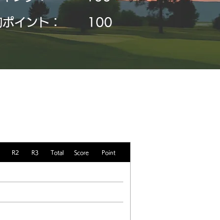
均ポイント：
​100
R2
R3
Total
Score
Point