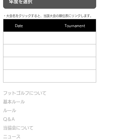
​・大会名をクリックすると、当該大会の順位表にリンクします。
Date
Tournament
フットゴルフについて
基本ルール
ルール
Q＆A
​
当協会について
​ニュース