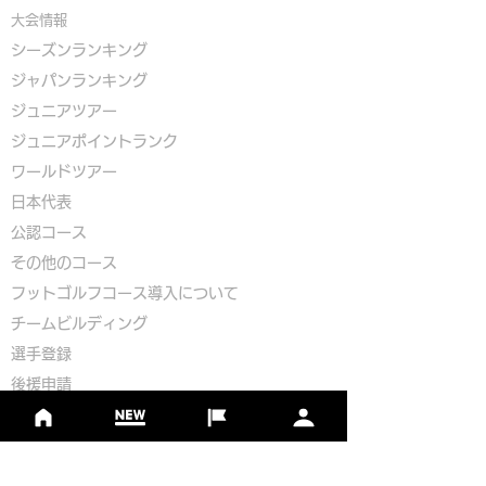
大会情報
シーズンランキング
ジャパンランキング
ジュニアツアー
ジュニアポイントランク
​ワールドツアー
​​日本代表
公認コース
​その他のコース
​
フットゴルフコース導入について
​チームビルディング
選手登録​
​後援申請
​イベント依頼
プライバシーポリシー