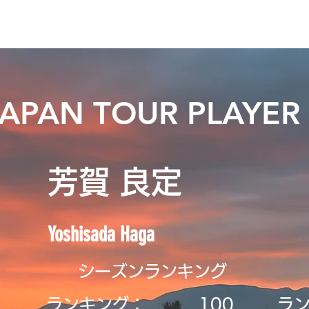
ニュース
プレーする
ドロップダウン
サービス
登録・申請
JAPAN TOUR PLAYER
芳賀 良定
Yoshisada Haga
シーズンランキング
ランキング：
​100
ラ