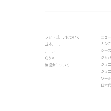
フットゴルフについて
​ニュ
大会情
基本ルール
シー
ルール
ジャ
Q＆A
ジュ
​
当協会について
ジュ
​ワー
​​日本