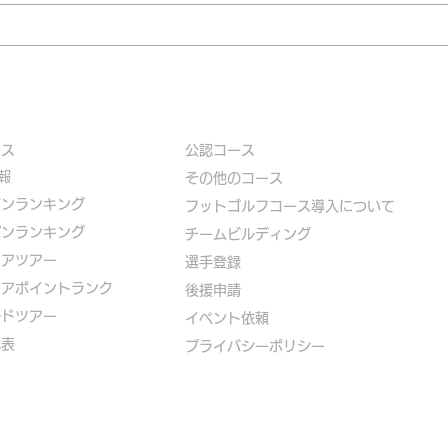
ース
公認コース
報
​その他のコース
ズンランキング
​
フットゴルフコース導入について
パンランキング
​チームビルディング
ニアツアー
選手登録​
ニアポイントランク
​後援申請
ルドツアー
​イベント依頼
代表
プライバシーポリシー