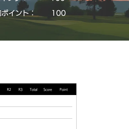
均ポイント：
​100
R2
R3
Total
Score
Point