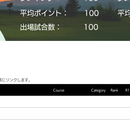
平均ポイント：
​100
平
​出場試合数：
​100
表にリンクします。
Course
Category
Rank
R1