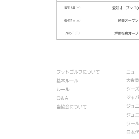
愛知オープン 20
5月16日(土)
邑楽オープン
6月21日(日)
群馬板倉オープ
7月5日(日)
フットゴルフについて
​ニュ
大会情
基本ルール
シー
ルール
ジャ
Q＆A
ジュ
​
当協会について
ジュ
​ワー
​​日本