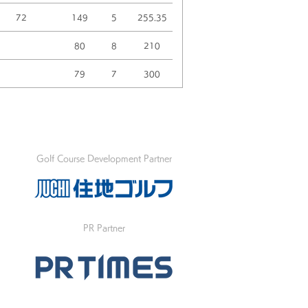
72
149
5
255.35
80
8
210
79
7
300
Golf Course Development Partner
PR Partner