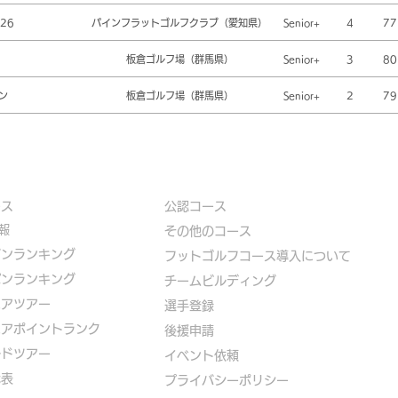
26
パインフラットゴルフクラブ（愛知県）
Senior+
4
77
板倉ゴルフ場（群馬県）
Senior+
3
80
ン
板倉ゴルフ場（群馬県）
Senior+
2
79
ース
公認コース
報
​その他のコース
ズンランキング
​
フットゴルフコース導入について
パンランキング
​チームビルディング
ニアツアー
選手登録​
ニアポイントランク
​後援申請
ルドツアー
​イベント依頼
代表
プライバシーポリシー