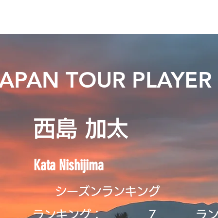
ニュース
プレーする
ドロップダウン
サービス
登
JAPAN TOUR PLAYER
西島 加太
Kata Nishijima
シーズンランキング
ランキング：
7
ラ