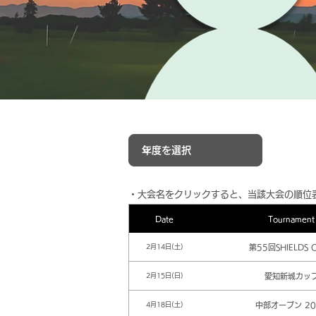
​・大会名をクリックすると、当該大会の順位
Date
Tournament
第55回SHIELDS 
2月14日(土)
愛知新城カッ
2月15日(日)
中部オープン 20
4月18日(土)