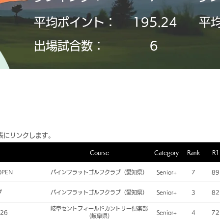
平均ポイント：
195.24
平
​出場試合数：
6
表にリンクします。
Course
Category
Rank
R1
OPEN
パインフラットゴルフクラブ（愛知県）
Senior+
7
89
プ
パインフラットゴルフクラブ（愛知県）
Senior+
3
82
岐阜セントフィールドカントリー倶楽部
26
Senior+
4
72
（岐阜県）