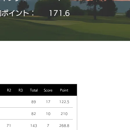
均ポイント：
171.6
R2
R3
Total
Score
Point
89
17
122.5
82
10
210
71
143
7
268.8