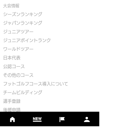
大会情報
シーズンランキング
ジャパンランキング
ジュニアツアー
ジュニアポイントランク
​ワールドツアー
​​日本代表
公認コース
​その他のコース
​
フットゴルフコース導入について
​チームビルディング
選手登録​
​後援申請
​イベント依頼
プライバシーポリシー