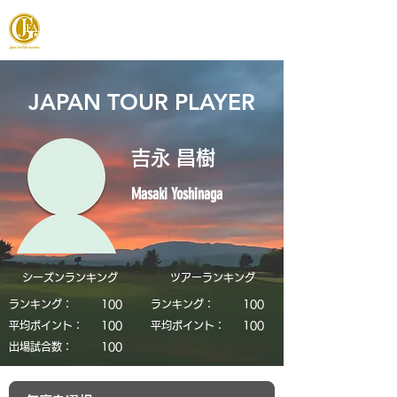
JAPAN FOOTGOLF ASSOCIATION
JAPAN TOUR PLAYER
吉永 昌樹
Masaki Yoshinaga
シーズンランキング
​ツアーランキング
ランキング：
​100
ランキング：
​100
平均ポイント：
​100
平均ポイント：
​100
​出場試合数：
​100