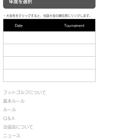
​・大会名をクリックすると、当該大会の順位表にリンクします。
Date
Tournament
フットゴルフについて
基本ルール
ルール
Q＆A
​
当協会について
​ニュース