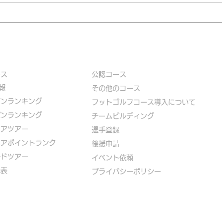
ース
公認コース
報
​その他のコース
ズンランキング
​
フットゴルフコース導入について
パンランキング
​チームビルディング
ニアツアー
選手登録​
ニアポイントランク
​後援申請
ルドツアー
​イベント依頼
代表
プライバシーポリシー