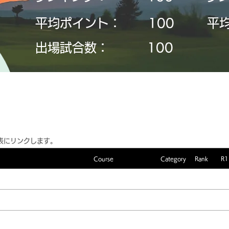
平均ポイント：
​100
平
​出場試合数：
​100
表にリンクします。
Course
Category
Rank
R1