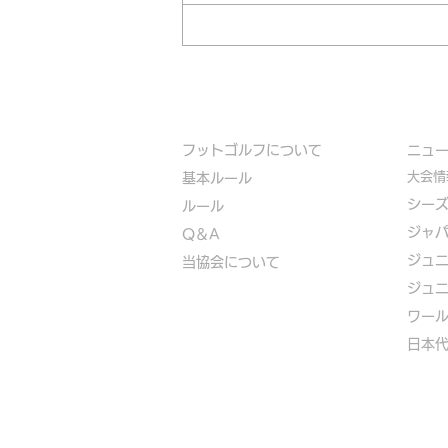
フットゴルフについて
​ニュ
大会情
基本ルール
シー
ルール
ジャ
Q＆A
ジュ
​
当協会について
ジュ
​ワー
​​日本