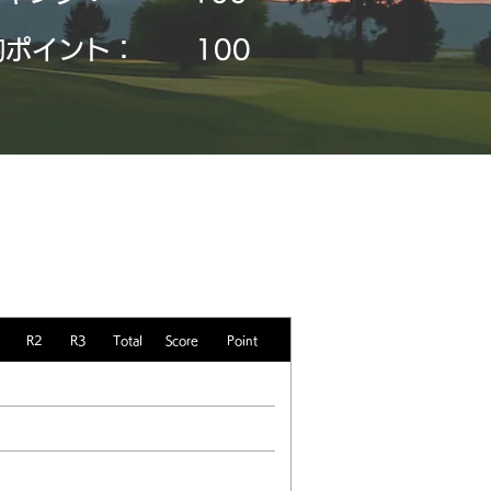
均ポイント：
​100
R2
R3
Total
Score
Point