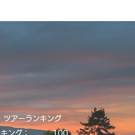
録・申請
Tour2026_Schedule
新規登録／ログイン
​ツアーランキング
ンキング：
​100