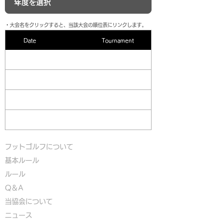
​・大会名をクリックすると、当該大会の順位表にリンクします。
Date
Tournament
フットゴルフについて
基本ルール
ルール
Q＆A
​
当協会について
​ニュース