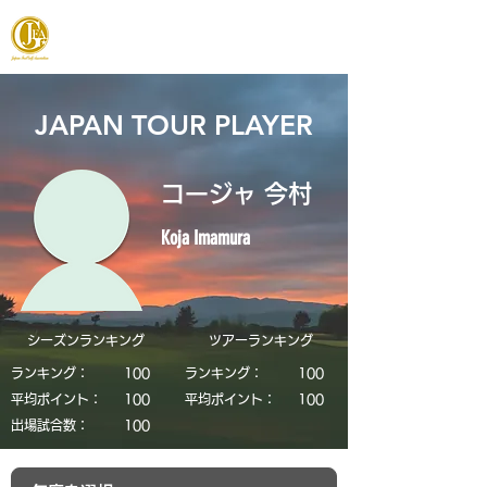
JAPAN FOOTGOLF ASSOCIATION
JAPAN TOUR PLAYER
コージャ 今村
Koja Imamura
シーズンランキング
​ツアーランキング
ランキング：
​100
ランキング：
​100
平均ポイント：
​100
平均ポイント：
​100
​出場試合数：
​100