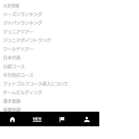
大会情報
シーズンランキング
ジャパンランキング
ジュニアツアー
ジュニアポイントランク
​ワールドツアー
​​日本代表
公認コース
​その他のコース
​
フットゴルフコース導入について
​チームビルディング
選手登録​
​後援申請
​イベント依頼
プライバシーポリシー