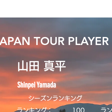
ニュース
プレーする
ドロップダウン
サービス
登
JAPAN TOUR PLAYER
山田 真平
Shinpei Yamada
シーズンランキング
ランキング：
​100
ラ