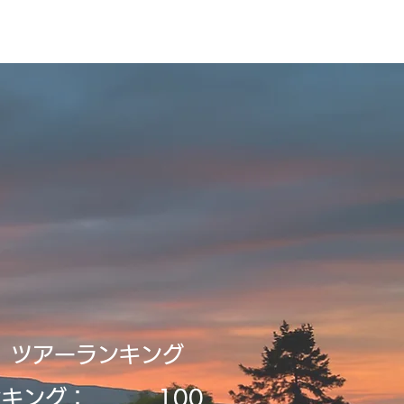
録・申請
Tour2026_Schedule
新規登録／ログイン
​ツアーランキング
ンキング：
​100