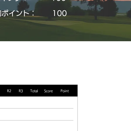
均ポイント：
​100
R2
R3
Total
Score
Point