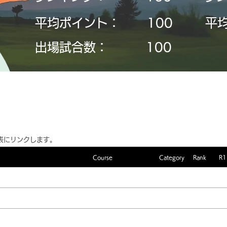
平均ポイント：
​100
平
​出場試合数：
​100
表にリンクします。
Course
Category
Rank
R1