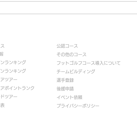
ース
公認コース
報
​その他のコース
ズンランキング
​
フットゴルフコース導入について
パンランキング
​チームビルディング
ニアツアー
選手登録​
ニアポイントランク
​後援申請
ルドツアー
​イベント依頼
代表
プライバシーポリシー