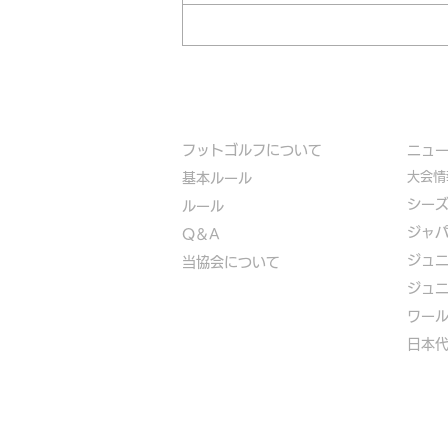
フットゴルフについて
​ニュ
大会情
基本ルール
シー
ルール
ジャ
Q＆A
ジュ
​
当協会について
ジュ
​ワー
​​日本