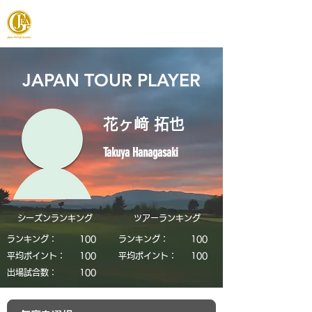
JAPAN FOOTGOLF ASSOCIATION
JAPAN TOUR PLAYER
花ヶ﨑 拓也
Takuya Hanagasaki
シーズンランキング
​ツアーランキング
ランキング：
​100
ランキング：
​100
平均ポイント：
​100
平均ポイント：
​100
​出場試合数：
​100