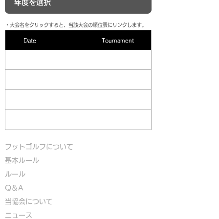
​・大会名をクリックすると、当該大会の順位表にリンクします。
Date
Tournament
フットゴルフについて
基本ルール
ルール
Q＆A
​
当協会について
​ニュース