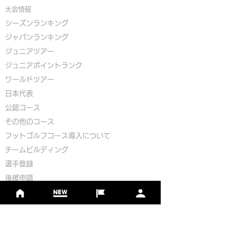
大会情報
シーズンランキング
ジャパンランキング
ジュニアツアー
ジュニアポイントランク
​ワールドツアー
​​日本代表
公認コース
​その他のコース
​
フットゴルフコース導入について
​チームビルディング
選手登録​
​後援申請
​イベント依頼
プライバシーポリシー