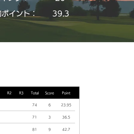
均ポイント：
39.3
R2
R3
Total
Score
Point
74
6
23.95
71
3
36.5
81
9
42.7