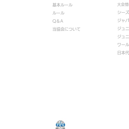
大会情
基本ルール
シー
ルール
ジャ
Q＆A
ジュ
​
当協会について
ジュ
​ワー
​​日本