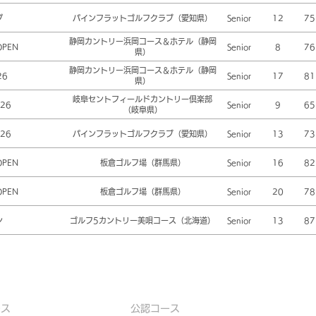
プ
パインフラットゴルフクラブ（愛知県）
Senior
12
75
静岡カントリー浜岡コース＆ホテル（静岡
OPEN
Senior
8
76
県）
静岡カントリー浜岡コース＆ホテル（静岡
26
Senior
17
81
県）
岐阜セントフィールドカントリー倶楽部
26
Senior
9
65
（岐阜県）
26
パインフラットゴルフクラブ（愛知県）
Senior
13
73
OPEN
板倉ゴルフ場（群馬県）
Senior
16
82
OPEN
板倉ゴルフ場（群馬県）
Senior
20
78
ン
ゴルフ5カントリー美唄コース（北海道）
Senior
13
87
ース
公認コース