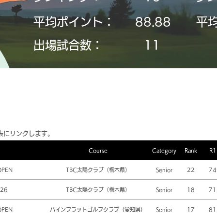
平均ポイント：
88.88
平
​出場試合数：
11
表にリンクします。
Course
Category
Rank
R1
OPEN
TBC太陽クラブ（栃木県）
Senior
22
74
26
TBC太陽クラブ（栃木県）
Senior
18
71
OPEN
パインフラットゴルフクラブ（愛知県）
Senior
17
81