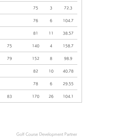
75
3
72.3
76
6
104.7
81
11
38.57
75
140
4
158.7
79
152
8
98.9
82
10
40.78
78
6
29.55
83
170
26
104.1
Golf Course Development Partner