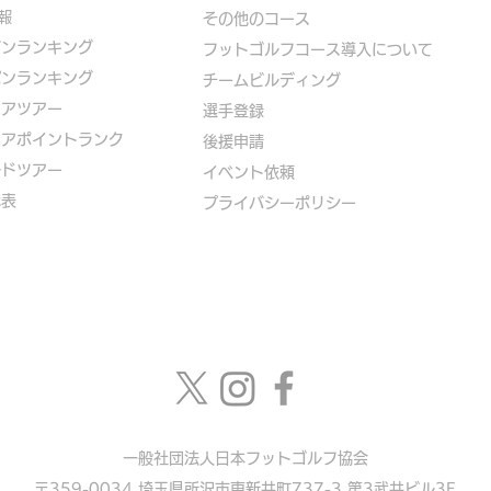
報
​その他のコース
ズンランキング
​
フットゴルフコース導入について
パンランキング
​チームビルディング
ニアツアー
選手登録​
ニアポイントランク
​後援申請
ルドツアー
​イベント依頼
代表
プライバシーポリシー
一般社団法人日本フットゴルフ協会
〒359-0034 埼玉県所沢市東新井町737-3 第3武井ビル3F