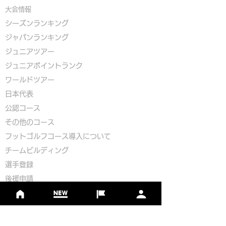
大会情報
シーズンランキング
ジャパンランキング
ジュニアツアー
ジュニアポイントランク
​ワールドツアー
​​日本代表
公認コース
​その他のコース
​
フットゴルフコース導入について
​チームビルディング
選手登録​
​後援申請
​イベント依頼
プライバシーポリシー