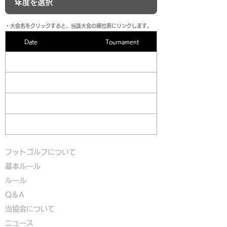
​・大会名をクリックすると、当該大会の順位表にリンクします。
Date
Tournament
フットゴルフについて
基本ルール
ルール
Q＆A
​
当協会について
​ニュース