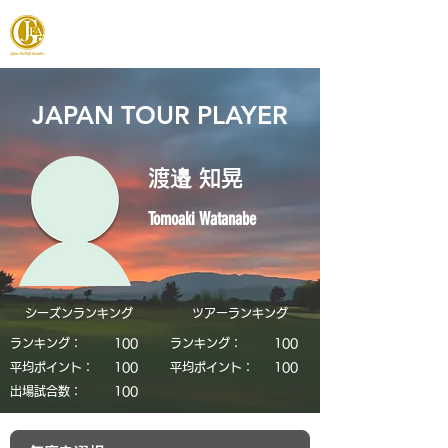
JAPAN FOOTGOLF ASSOCIATION
JAPAN TOUR PLAYER
渡邉 知晃
Tomoaki Watanabe
シーズンランキング
​ツアーランキング
ランキング：
​100
ランキング：
​100
平均ポイント：
​100
平均ポイント：
​100
​出場試合数：
​100