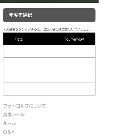
​・大会名をクリックすると、当該大会の順位表にリンクします。
Date
Tournament
フットゴルフについて
基本ルール
ルール
Q＆A