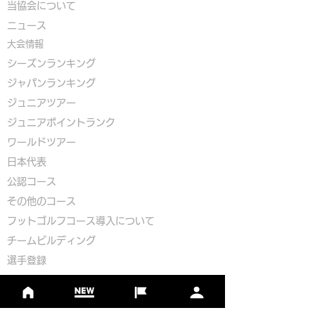
​
当協会について
​ニュース
大会情報
シーズンランキング
ジャパンランキング
ジュニアツアー
ジュニアポイントランク
​ワールドツアー
​​日本代表
公認コース
​その他のコース
​
フットゴルフコース導入について
​チームビルディング
選手登録​
​後援申請
​イベント依頼