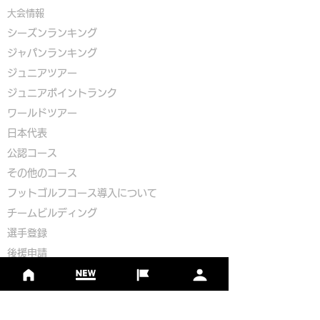
大会情報
シーズンランキング
ジャパンランキング
ジュニアツアー
ジュニアポイントランク
​ワールドツアー
​​日本代表
公認コース
​その他のコース
​
フットゴルフコース導入について
​チームビルディング
選手登録​
​後援申請
​イベント依頼
プライバシーポリシー