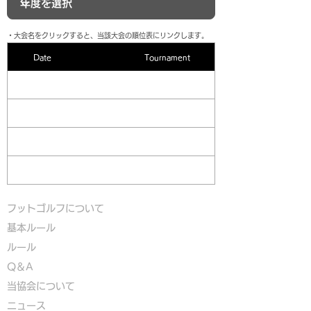
​・大会名をクリックすると、当該大会の順位表にリンクします。
Date
Tournament
フットゴルフについて
基本ルール
ルール
Q＆A
​
当協会について
​ニュース