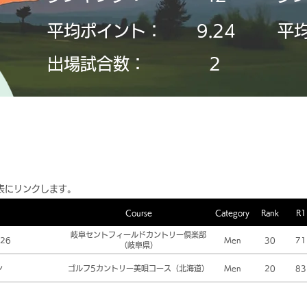
平均ポイント：
9.24
平
​出場試合数：
2
表にリンクします。
Course
Category
Rank
R1
岐阜セントフィールドカントリー倶楽部
26
Men
30
71
（岐阜県）
ン
ゴルフ5カントリー美唄コース（北海道）
Men
20
83