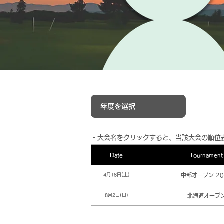
​・大会名をクリックすると、当該大会の順位
Date
Tournament
中部オープン 20
4月18日(土)
北海道オープ
8月2日(日)