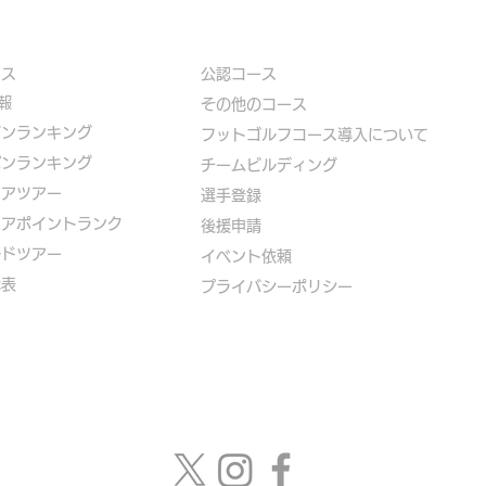
ース
公認コース
報
​その他のコース
ズンランキング
​
フットゴルフコース導入について
パンランキング
​チームビルディング
ニアツアー
選手登録​
ニアポイントランク
​後援申請
ルドツアー
​イベント依頼
代表
プライバシーポリシー