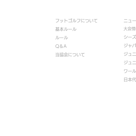
フットゴルフについて
​ニュ
大会情
基本ルール
シー
ルール
ジャ
Q＆A
ジュ
​
当協会について
ジュ
​ワー
​​日本