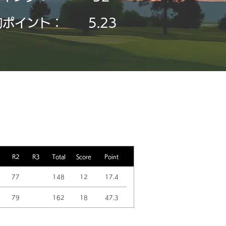
均ポイント：
5.23
R2
R3
Total
Score
Point
77
148
12
17.4
79
162
18
47.3