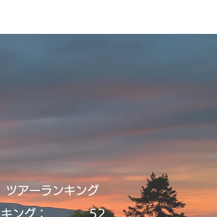
録・申請
Tour2026_Schedule
新規登録／ログイン
​ツアーランキング
ンキング：
52