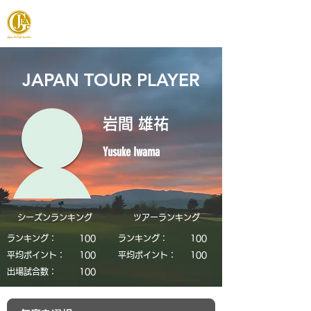
JAPAN FOOTGOLF ASSOCIATION
JAPAN TOUR PLAYER
岩間 雄祐
Yusuke Iwama
シーズンランキング
​ツアーランキング
ランキング：
​100
ランキング：
​100
平均ポイント：
​100
平均ポイント：
​100
​出場試合数：
​100