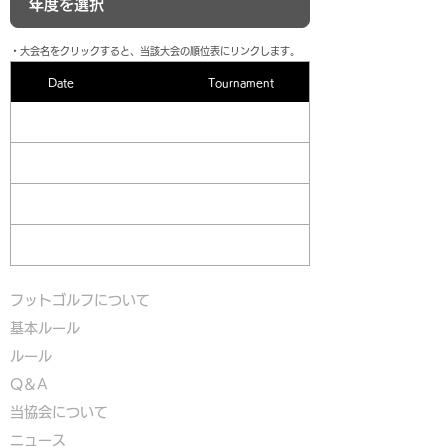
​・大会名をクリックすると、当該大会の順位表にリンクします。
Date
Tournament
フットゴルフについて
基本ルール
ルール
Q＆A
​
当協会について
​ニュース