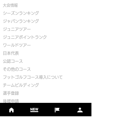
大会情報
シーズンランキング
ジャパンランキング
ジュニアツアー
ジュニアポイントランク
​ワールドツアー
​​日本代表
公認コース
​その他のコース
​
フットゴルフコース導入について
​チームビルディング
選手登録​
​後援申請
​イベント依頼
プライバシーポリシー