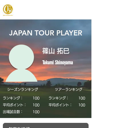
JAPAN FOOTGOLF ASSOCIATION
JAPAN TOUR PLAYER
篠山 拓巳
Takumi Shinoyama
シーズンランキング
​ツアーランキング
ランキング：
​100
ランキング：
​100
平均ポイント：
​100
平均ポイント：
​100
​出場試合数：
​100