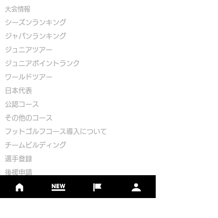
大会情報
シーズンランキング
ジャパンランキング
ジュニアツアー
ジュニアポイントランク
​ワールドツアー
​​日本代表
公認コース
​その他のコース
​
フットゴルフコース導入について
​チームビルディング
選手登録​
​後援申請
​イベント依頼
プライバシーポリシー