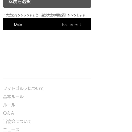
​・大会名をクリックすると、当該大会の順位表にリンクします。
Date
Tournament
フットゴルフについて
基本ルール
ルール
Q＆A
​
当協会について
​ニュース