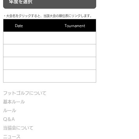
​・大会名をクリックすると、当該大会の順位表にリンクします。
Date
Tournament
フットゴルフについて
基本ルール
ルール
Q＆A
​
当協会について
​ニュース