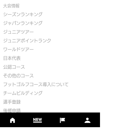
大会情報
シーズンランキング
ジャパンランキング
ジュニアツアー
ジュニアポイントランク
​ワールドツアー
​​日本代表
公認コース
​その他のコース
​
フットゴルフコース導入について
​チームビルディング
選手登録​
​後援申請
​イベント依頼
プライバシーポリシー