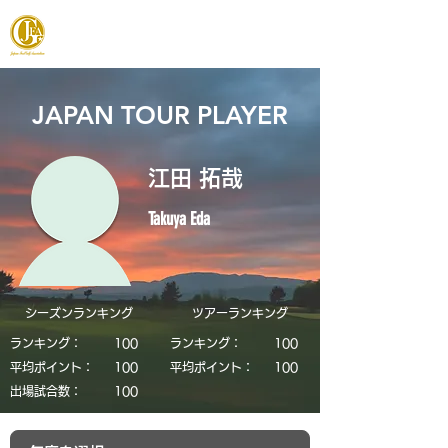
JAPAN FOOTGOLF ASSOCIATION
JAPAN TOUR PLAYER
江田 拓哉
Takuya Eda
シーズンランキング
​ツアーランキング
ランキング：
​100
ランキング：
​100
平均ポイント：
​100
平均ポイント：
​100
​出場試合数：
​100