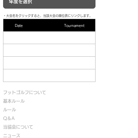
​・大会名をクリックすると、当該大会の順位表にリンクします。
Date
Tournament
フットゴルフについて
基本ルール
ルール
Q＆A
​
当協会について
​ニュース