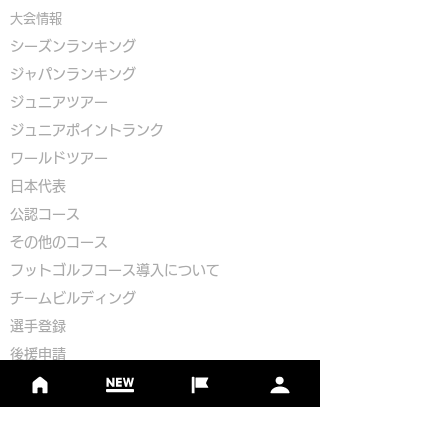
大会情報
シーズンランキング
ジャパンランキング
ジュニアツアー
ジュニアポイントランク
​ワールドツアー
​​日本代表
公認コース
​その他のコース
​
フットゴルフコース導入について
​チームビルディング
選手登録​
​後援申請
​イベント依頼
プライバシーポリシー