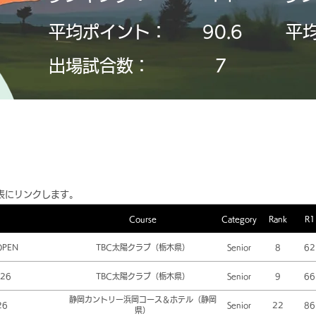
平均ポイント：
90.6
平
​出場試合数：
7
表にリンクします。
Course
Category
Rank
R1
OPEN
TBC太陽クラブ（栃木県）
Senior
8
62
26
TBC太陽クラブ（栃木県）
Senior
9
66
静岡カントリー浜岡コース＆ホテル（静岡
26
Senior
22
86
県）