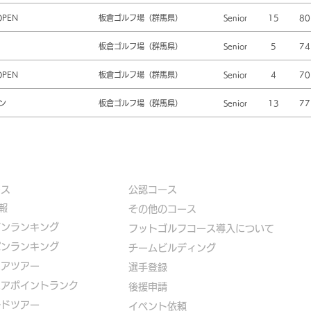
OPEN
板倉ゴルフ場（群馬県）
Senior
15
80
板倉ゴルフ場（群馬県）
Senior
5
74
OPEN
板倉ゴルフ場（群馬県）
Senior
4
70
ン
板倉ゴルフ場（群馬県）
Senior
13
77
ース
公認コース
報
​その他のコース
ズンランキング
​
フットゴルフコース導入について
パンランキング
​チームビルディング
ニアツアー
選手登録​
ニアポイントランク
​後援申請
ルドツアー
​イベント依頼