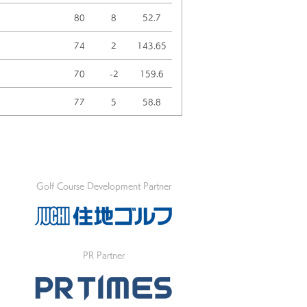
80
8
52.7
74
2
143.65
70
-2
159.6
77
5
58.8
Golf Course Development Partner
PR Partner