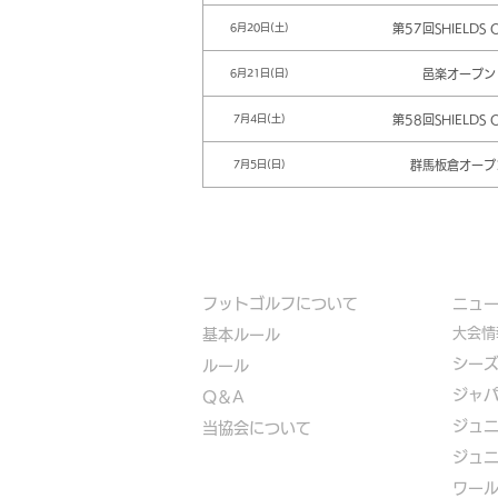
第57回SHIELDS 
6月20日(土)
邑楽オープン
6月21日(日)
第58回SHIELDS 
7月4日(土)
群馬板倉オープ
7月5日(日)
フットゴルフについて
​ニュ
大会情
基本ルール
シー
ルール
ジャ
Q＆A
ジュ
​
当協会について
ジュ
​ワー