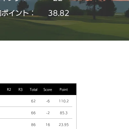
均ポイント：
38.82
R2
R3
Total
Score
Point
62
-6
110.2
66
-2
85.3
86
16
23.95