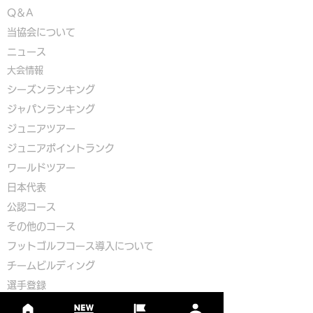
Q＆A
​
当協会について
​ニュース
大会情報
シーズンランキング
ジャパンランキング
ジュニアツアー
ジュニアポイントランク
​ワールドツアー
​​日本代表
公認コース
​その他のコース
​
フットゴルフコース導入について
​チームビルディング
選手登録​
​後援申請