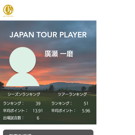
JAPAN FOOTGOLF ASSOCIATION
JAPAN TOUR PLAYER
廣瀬 一磨
シーズンランキング
​ツアーランキング
ランキング：
39
ランキング：
51
平均ポイント：
13.91
平均ポイント：
5.96
​出場試合数：
6