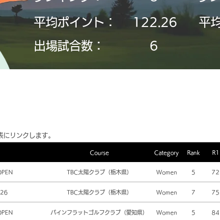
平均ポイント：
122.26
平
​出場試合数：
6
表にリンクします。
Course
Category
Rank
R1
OPEN
TBC太陽クラブ（栃木県）
Women
5
72
26
TBC太陽クラブ（栃木県）
Women
7
75
OPEN
パインフラットゴルフクラブ（愛知県）
Women
5
84