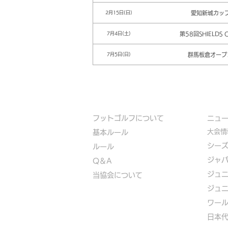
愛知新城カッ
2月15日(日)
第58回SHIELDS 
7月4日(土)
群馬板倉オープ
7月5日(日)
フットゴルフについて
​ニュ
大会情
基本ルール
シー
ルール
ジャ
Q＆A
ジュ
​
当協会について
ジュ
​ワー
​​日本