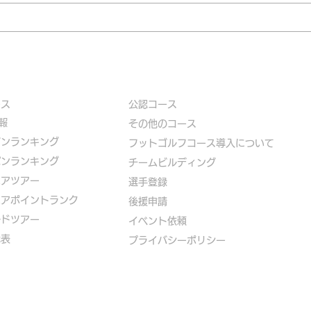
ース
公認コース
報
​その他のコース
ズンランキング
​
フットゴルフコース導入について
パンランキング
​チームビルディング
ニアツアー
選手登録​
ニアポイントランク
​後援申請
ルドツアー
​イベント依頼
代表
プライバシーポリシー