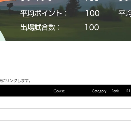
平均ポイント：
​100
平
​出場試合数：
​100
表にリンクします。
Course
Category
Rank
R1