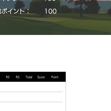
均ポイント：
​100
R2
R3
Total
Score
Point