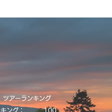
録・申請
Tour2026_Schedule
新規登録／ログイン
​ツアーランキング
ンキング：
​100