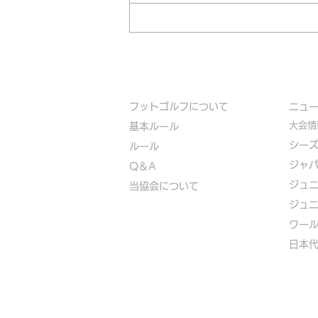
フットゴルフについて
​ニュ
大会情
基本ルール
シー
ルール
ジャ
Q＆A
ジュ
​
当協会について
ジュ
​ワー
​​日本