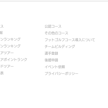
ース
公認コース
報
​その他のコース
ズンランキング
​
フットゴルフコース導入について
パンランキング
​チームビルディング
ニアツアー
選手登録​
ニアポイントランク
​後援申請
ルドツアー
​イベント依頼
代表
プライバシーポリシー