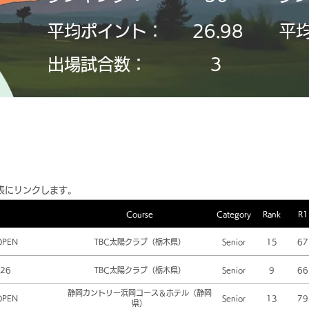
平均ポイント：
26.98
平
​出場試合数：
3
表にリンクします。
Course
Category
Rank
R1
OPEN
TBC太陽クラブ（栃木県）
Senior
15
67
26
TBC太陽クラブ（栃木県）
Senior
9
66
静岡カントリー浜岡コース＆ホテル（静岡
OPEN
Senior
13
79
県）