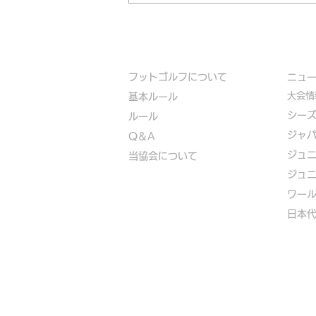
フットゴルフについて
​ニュ
大会情
基本ルール
シー
ルール
ジャ
Q＆A
ジュ
​
当協会について
ジュ
​ワー
​​日本