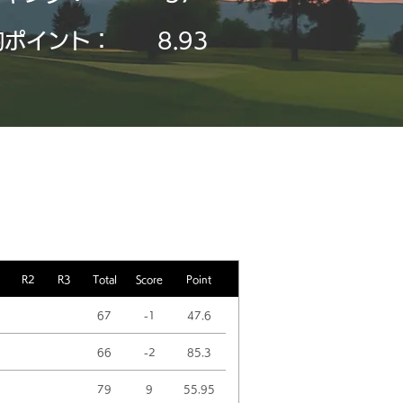
均ポイント：
8.93
R2
R3
Total
Score
Point
67
-1
47.6
66
-2
85.3
79
9
55.95