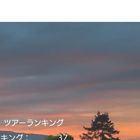
録・申請
Tour2026_Schedule
新規登録／ログイン
​ツアーランキング
ンキング：
37