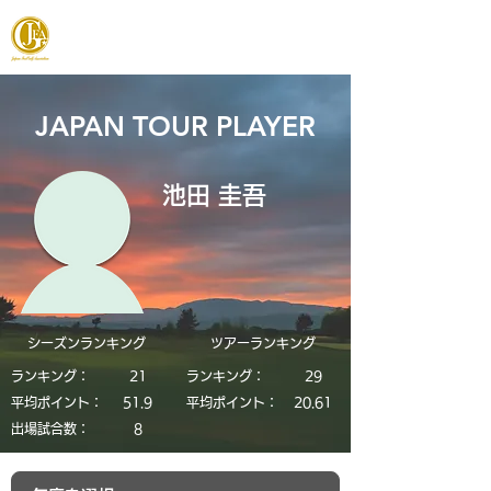
JAPAN FOOTGOLF ASSOCIATION
JAPAN TOUR PLAYER
池田 圭吾
シーズンランキング
​ツアーランキング
ランキング：
21
ランキング：
29
平均ポイント：
51.9
平均ポイント：
20.61
​出場試合数：
8