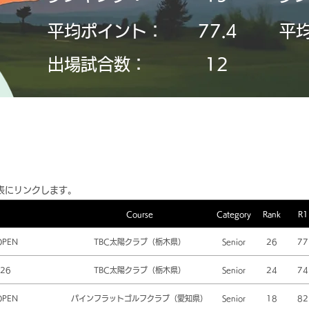
平均ポイント：
77.4
平
​出場試合数：
12
表にリンクします。
Course
Category
Rank
R1
OPEN
TBC太陽クラブ（栃木県）
Senior
26
77
26
TBC太陽クラブ（栃木県）
Senior
24
74
OPEN
パインフラットゴルフクラブ（愛知県）
Senior
18
82