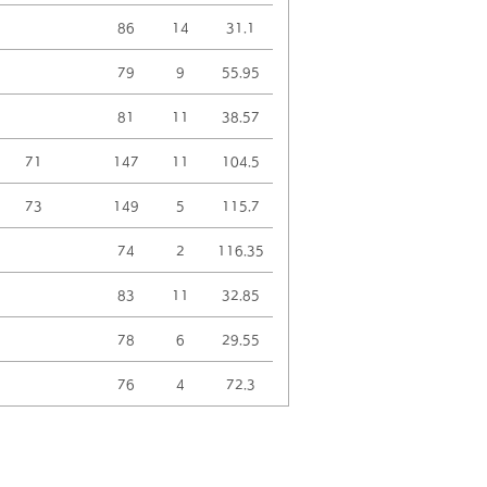
86
14
31.1
79
9
55.95
81
11
38.57
71
147
11
104.5
73
149
5
115.7
74
2
116.35
83
11
32.85
78
6
29.55
76
4
72.3