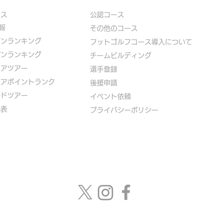
ース
公認コース
報
​その他のコース
ズンランキング
​
フットゴルフコース導入について
パンランキング
​チームビルディング
ニアツアー
選手登録​
ニアポイントランク
​後援申請
ルドツアー
​イベント依頼
代表
プライバシーポリシー