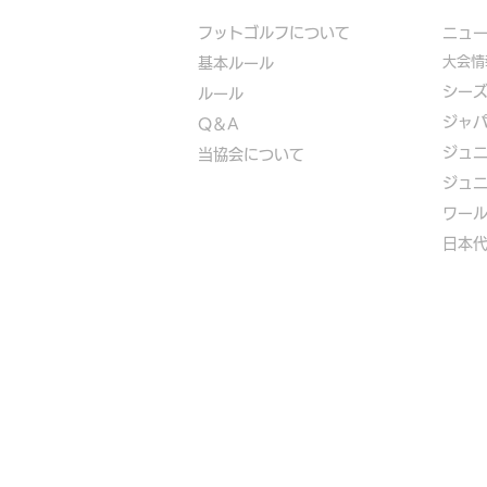
フットゴルフについて
​ニュ
大会情
基本ルール
シー
ルール
ジャ
Q＆A
ジュ
​
当協会について
ジュ
​ワー
​​日本