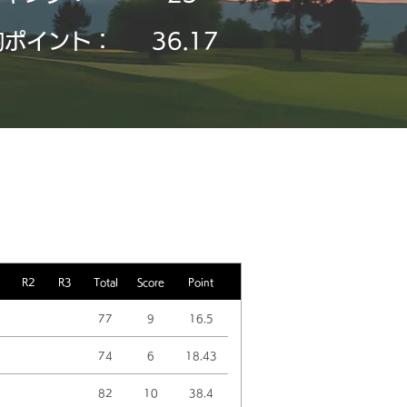
均ポイント：
36.17
R2
R3
Total
Score
Point
77
9
16.5
74
6
18.43
82
10
38.4