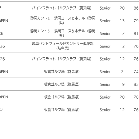
プ
パインフラットゴルフクラブ（愛知県）
Senior
20
86
静岡カントリー浜岡コース＆ホテル（静岡
OPEN
Senior
13
79
県）
静岡カントリー浜岡コース＆ホテル（静岡
26
Senior
17
81
県）
岐阜セントフィールドカントリー倶楽部
26
Senior
12
76
（岐阜県）
26
パインフラットゴルフクラブ（愛知県）
Senior
12
76
OPEN
板倉ゴルフ場（群馬県）
Senior
7
74
板倉ゴルフ場（群馬県）
Senior
19
83
OPEN
板倉ゴルフ場（群馬県）
Senior
20
78
ン
板倉ゴルフ場（群馬県）
Senior
12
76