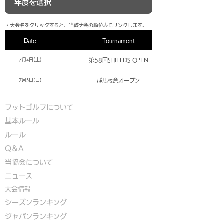
​・大会名をクリックすると、当該大会の順位表にリンクします。
Date
Tournament
第58回SHIELDS OPEN
7月4日(土)
群馬板倉オープン
7月5日(日)
フットゴルフについて
基本ルール
ルール
Q＆A
​
当協会について
​ニュース
大会情報
シーズンランキング
ジャパンランキング