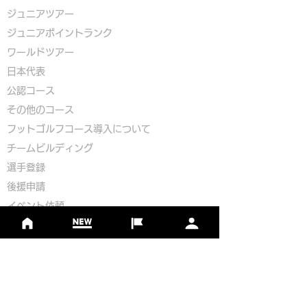
ジュニアツアー
ジュニアポイントランク
​ワールドツアー
​​日本代表
公認コース
​その他のコース
​
フットゴルフコース導入について
​チームビルディング
選手登録​
​後援申請
​イベント依頼
プライバシーポリシー
Golf Course Development Partner