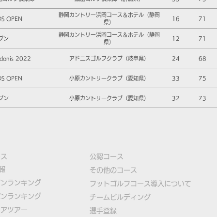
静岡カントリー浜岡コース＆ホテル（静岡
DS OPEN
16
71
県）
静岡カントリー浜岡コース＆ホテル（静岡
プン
12
71
県）
onis 2022
アドニスゴルフクラブ（岐阜県）
24
68
DS OPEN
小原カントリークラブ（愛知県）
33
75
プン
小原カントリークラブ（愛知県）
32
73
ース
公認コース
報
​その他のコース
ズンランキング
​
フットゴルフコース導入について
パンランキング
​チームビルディング
ニアツアー
選手登録​