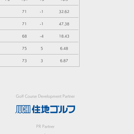
71
-1
32.62
71
-1
47.38
68
-4
18.43
75
5
6.48
73
3
6.87
Golf Course Development Partner
PR Partner