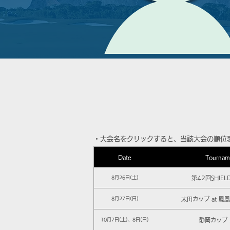
​・大会名をクリックすると、当該大会の順位
Date
Tournam
第42回SHIEL
8月26日(土)
太田カップ at 鳳
8月27日(日)
静岡カップ 
10月7日(土)、8日(日)