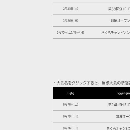
第38回SHIEL
2月25日(土)
静岡オープン 
2月26日(日)
さくらチャンピオンシ
3月25日(土),26日(日)
​・大会名をクリックすると、当該大会の順位
Date
Tournam
第24回SHIEL
8月28日(土)
筑波オー
8月29日(日)
さくらチャンピ
9月26日(日)