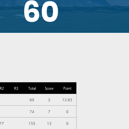
60
R2
R3
Total
Score
Point
69
2
12.83
74
7
0
77
155
13
0