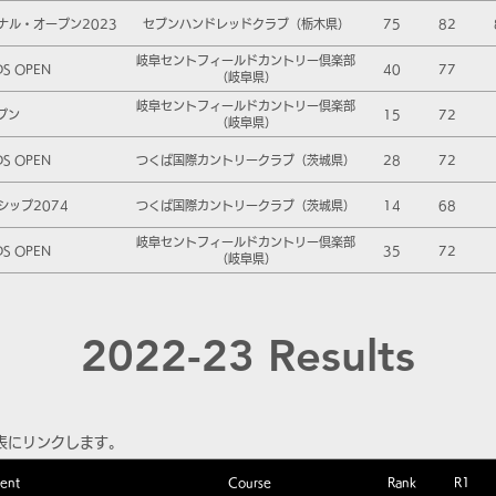
ナル・オープン2023
セブンハンドレッドクラブ（栃木県）
75
82
岐阜セントフィールドカントリー倶楽部
DS OPEN
40
77
（岐阜県）
岐阜セントフィールドカントリー倶楽部
プン
15
72
（岐阜県）
DS OPEN
つくば国際カントリークラブ（茨城県）
28
72
シップ2074
つくば国際カントリークラブ（茨城県）
14
68
岐阜セントフィールドカントリー倶楽部
DS OPEN
35
72
（岐阜県）
2022-23 Results
表にリンクします。
ent
Course
Rank
R1