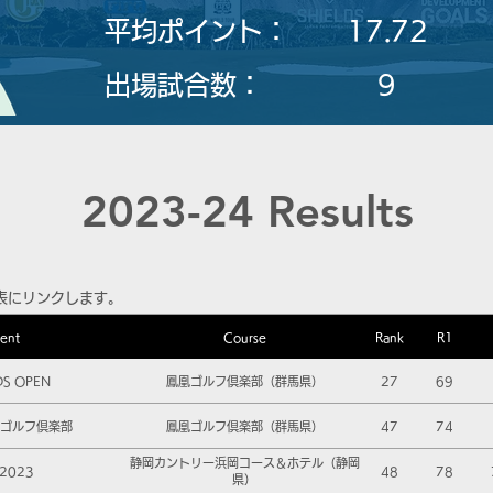
平均ポイント：
17.72
​出場試合数：
9
2023-24 Results
表にリンクします。
ent
Course
Rank
R1
DS OPEN
鳳凰ゴルフ倶楽部（群馬県）
27
69
凰ゴルフ倶楽部
鳳凰ゴルフ倶楽部（群馬県）
47
74
静岡カントリー浜岡コース＆ホテル（静岡
2023
48
78
県）