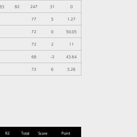
83
82
247
31
0
77
5
1.27
72
0
50.05
72
2
11
68
-2
43.64
72
6
5.26
R2
Total
Score
Point