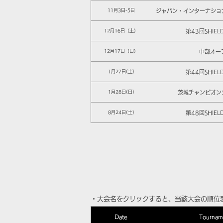
ジャパン・インターナショ
11月3日-5日
第43回SHIEL
12月16日（土）
中部オー
12月17日（日）
第44回SHIEL
1月27日(土)
茨城チャンピオン
1月28日(日)
第48回SHIEL
8月24日(土)
​・大会名をクリックすると、当該大会の順位
Date
Tournam