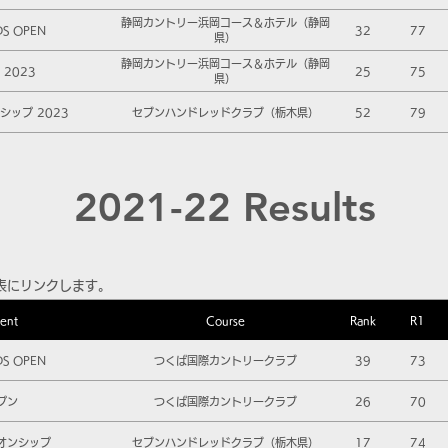
静岡カントリー浜岡コース＆ホテル（静岡
DS OPEN
32
77
県）
静岡カントリー浜岡コース＆ホテル（静岡
2023
25
75
県）
ップ 2023
セブンハンドレッドクラブ（栃木県）
52
79
2021-22 Results
表にリンクします。
ent
Course
Rank
R1
DS OPEN
つくば国際カントリークラブ
39
73
プン
つくば国際カントリークラブ
26
70
オンシップ
セブンハンドレッドクラブ（栃木県）
17
74