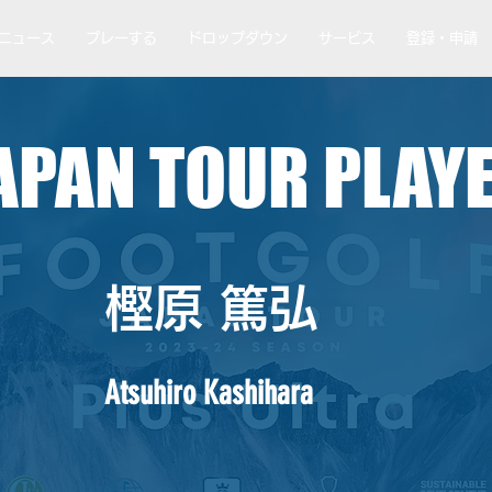
ニュース
プレーする
ドロップダウン
サービス
登録・申請
APAN TOUR PLAY
樫原 篤弘
Atsuhiro Kashihara