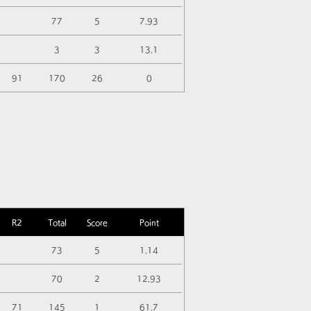
77
5
7.93
3
3
13.1
91
170
26
0
R2
Total
Score
Point
73
5
1.14
70
2
12.93
71
145
1
61.7