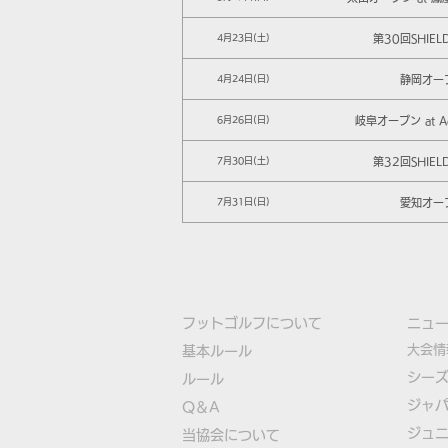
第30回SHIEL
4月23日(土)
静岡オー
4月24日(日)
岐阜オープン at Ad
6月26日(日)
第32回SHIEL
7月30日(土)
愛知オー
7月31日(日)
フットゴルフについて
​ニュ
大会情
基本ルール
シー
ルール
ジャ
Q＆A
ジュ
​
当協会について