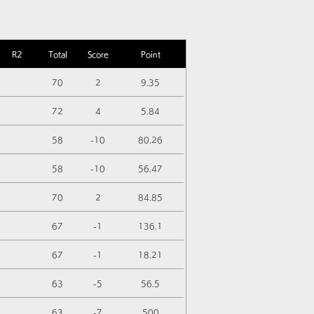
R2
Total
Score
Point
70
2
9.35
72
4
5.84
58
-10
80.26
58
-10
56.47
70
2
84.85
67
-1
136.1
67
-1
18.21
63
-5
56.5
63
-7
500