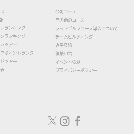
ース
公認コース
報
​その他のコース
ズンランキング
​
フットゴルフコース導入について
パンランキング
​チームビルディング
ニアツアー
選手登録​
ニアポイントランク
​後援申請
ルドツアー
​イベント依頼
代表
プライバシーポリシー