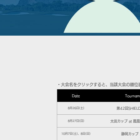
​・大会名をクリックすると、当該大会の順位
Date
Tournam
第42回SHIEL
8月26日(土)
太田カップ at 鳳
8月27日(日)
静岡カップ 
10月7日(土)、8日(日)