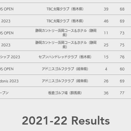
DS OPEN
TBC太陽クラブ（栃木県）
39
68
2023
TBC太陽クラブ（栃木県）
46
69
静岡カントリー浜岡コース＆ホテル（静岡
DS OPEN
11
73
県）
静岡カントリー浜岡コース＆ホテル（静岡
2023
25
75
県）
ップ 2023
セブンハンドレッドクラブ（栃木県）
15
76
DS OPEN
アドニスゴルフクラブ（岐阜県）
4
60
onis 2023
アドニスゴルフクラブ（岐阜県）
26
69
ープン
板倉ゴルフ場（群馬県）
36
77
2021-22 Results