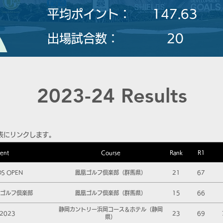
平均ポイント：
147.63
​出場試合数：
20
2023-24 Results
表にリンクします。
ent
Course
Rank
R1
DS OPEN
鳳凰ゴルフ倶楽部（群馬県）
21
67
凰ゴルフ倶楽部
鳳凰ゴルフ倶楽部（群馬県）
15
66
静岡カントリー浜岡コース＆ホテル（静岡
2023
23
69
県）