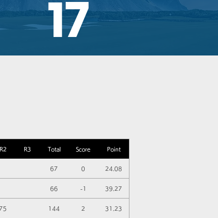
17
R2
R3
Total
Score
Point
67
0
24.08
66
-1
39.27
75
144
2
31.23