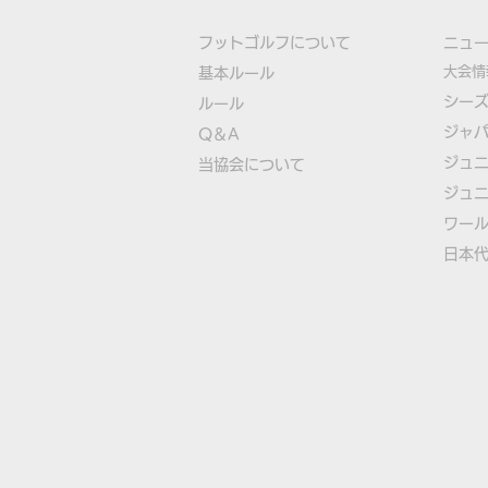
フットゴルフについて
​ニュ
大会情
基本ルール
シー
ルール
ジャ
Q＆A
ジュ
​
当協会について
ジュ
​ワー
​​日本