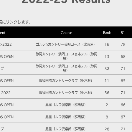
表にリンクします。
ent
Course
Rank
R1
2022
ゴルフ5カントリー美唄コース（北海道）
16
78
静岡カントリー浜岡コース＆ホテル（静岡
DS OPEN
13
68
県）
静岡カントリー浜岡コース＆ホテル（静岡
ップ
32
71
県）
DS OPEN
那須国際カントリークラブ（栃木県）
11
65
2022
那須国際カントリークラブ（栃木県）
56
71
DS OPEN
鳳凰ゴルフ倶楽部（群馬県）
2
66
DS OPEN
鳳凰ゴルフ倶楽部（群馬県）
8
67
ップ
鳳凰ゴルフ倶楽部（群馬県）
26
71