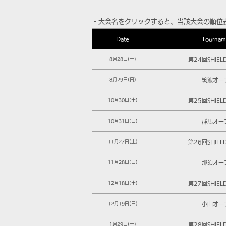
​・大会名をクリックすると、当該大会の順位
Date
Tournam
第24回SHIEL
8月28日(土)
筑波オー
8月29日(日)
第25回SHIEL
10月30日(土)
群馬オー
10月31日(日)
第26回SHIEL
11月27日(土)
那須オー
11月28日(日)
第27回SHIEL
12月18日(土)
小山オー
12月19日(日)
第28回SHIEL
1月29日(土)