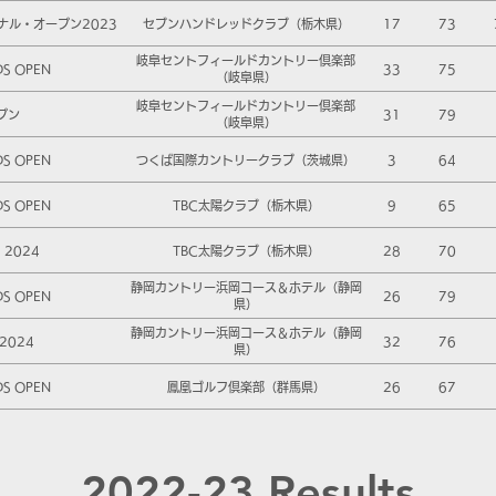
ナル・オープン2023
セブンハンドレッドクラブ（栃木県）
17
73
岐阜セントフィールドカントリー倶楽部
DS OPEN
33
75
（岐阜県）
岐阜セントフィールドカントリー倶楽部
プン
31
79
（岐阜県）
DS OPEN
つくば国際カントリークラブ（茨城県）
3
64
DS OPEN
TBC太陽クラブ（栃木県）
9
65
2024
TBC太陽クラブ（栃木県）
28
70
静岡カントリー浜岡コース＆ホテル（静岡
DS OPEN
26
79
県）
静岡カントリー浜岡コース＆ホテル（静岡
2024
32
76
県）
DS OPEN
鳳凰ゴルフ倶楽部（群馬県）
26
67
2022-23 Results