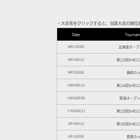
​・大会名をクリックすると、当該大会の順位
Date
Tournam
北海道オープン
8月21日(日)
第33回SHIEL
9月24日(土)
静岡カ
9月25日(日)
第34回SHIEL
10月29日(土)
那須オープン 
10月30日(日)
第35回SHIEL
11月26日(土)
第36回SHIEL
2月18日(土)
群馬カ
2月12日(日)