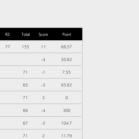
R2
Total
Score
Point
77
155
11
68.57
-4
50.82
71
-1
7.55
65
-3
65.82
71
3
0
66
-4
300
67
-2
104.7
71
2
11.79