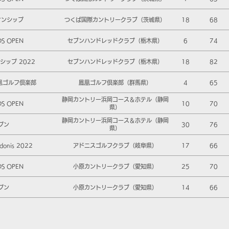
オンシップ
つくば国際カントリークラブ（茨城県）
18
68
DS OPEN
セブンハンドレッドクラブ（栃木県）
6
74
ップ 2022
セブンハンドレッドクラブ（栃木県）
18
82
鳳凰ゴルフ倶楽部
鳳凰ゴルフ倶楽部（群馬県）
4
65
静岡カントリー浜岡コース＆ホテル（静岡
DS OPEN
10
70
県）
静岡カントリー浜岡コース＆ホテル（静岡
プン
30
76
県）
onis 2022
アドニスゴルフクラブ（岐阜県）
17
66
DS OPEN
小原カントリークラブ（愛知県）
25
70
プン
小原カントリークラブ（愛知県）
14
66