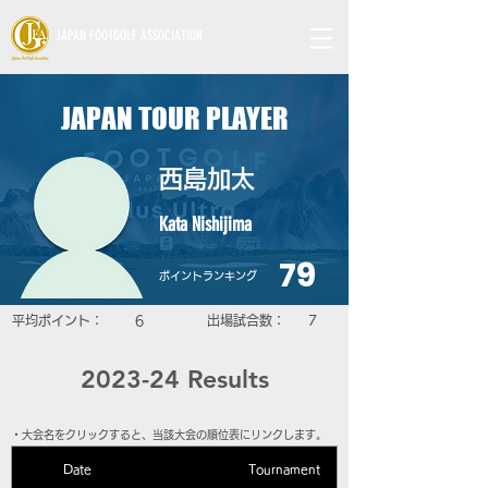
JAPAN FOOTGOLF ASSOCIATION
JAPAN TOUR PLAYER
西島加太
Kata Nishijima
79
​ポイントランキング
平均ポイント：
6
​出場試合数：
7
2023-24 Results
​・大会名をクリックすると、当該大会の順位表にリンクします。
Date
Tournament