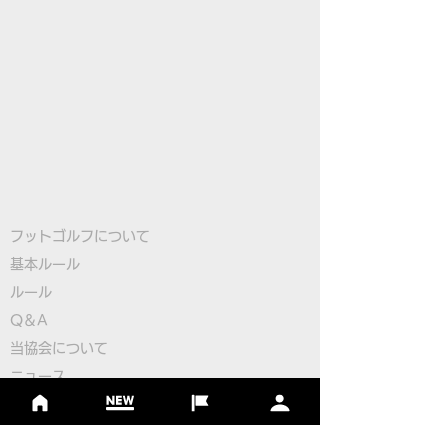
フットゴルフについて
基本ルール
ルール
Q＆A
​
当協会について
​ニュース
大会情報
シーズンランキング