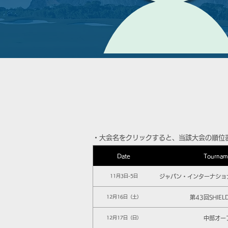
​・大会名をクリックすると、当該大会の順位
Date
Tournam
ジャパン・インターナショ
11月3日-5日
第43回SHIEL
12月16日（土）
中部オー
12月17日（日）