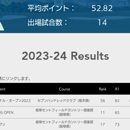
平均ポイント：
52.82
​出場試合数：
14
2023-24 Results
表にリンクします。
ent
Course
Rank
R1
ナル・オープン2023
セブンハンドレッドクラブ（栃木県）
56
82
岐阜セントフィールドカントリー倶楽部
DS OPEN
11
65
（岐阜県）
岐阜セントフィールドカントリー倶楽部
プン
17
73
（岐阜県）