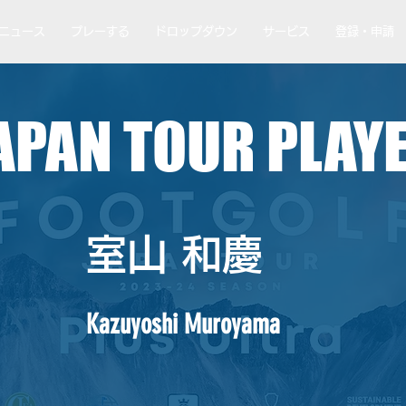
ニュース
プレーする
ドロップダウン
サービス
登録・申請
APAN TOUR PLAY
室山 和慶
Kazuyoshi Muroyama