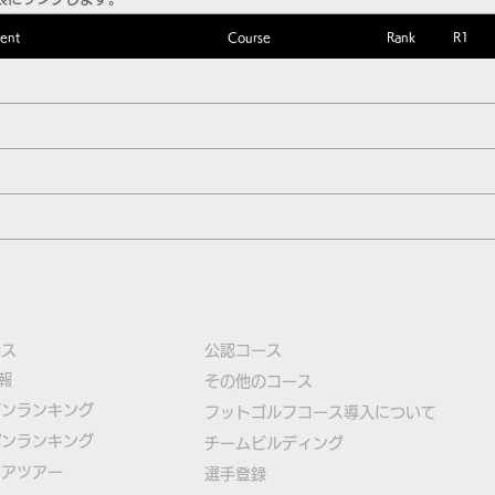
ent
Course
Rank
R1
ース
公認コース
報
​その他のコース
ズンランキング
​
フットゴルフコース導入について
パンランキング
​チームビルディング
ニアツアー
選手登録​