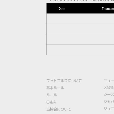
Date
Tournam
フットゴルフについて
​ニュ
大会情
基本ルール
シー
ルール
ジャ
Q＆A
ジュ
​
当協会について