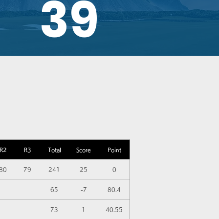
39
R2
R3
Total
Score
Point
80
79
241
25
0
65
-7
80.4
73
1
40.55