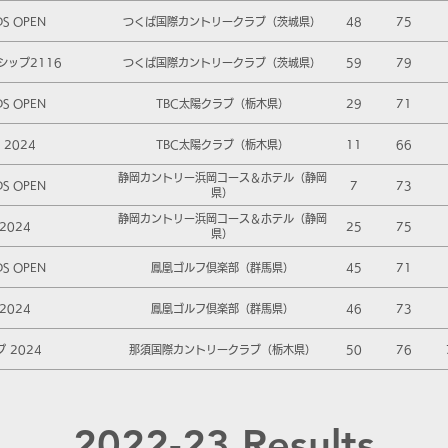
DS OPEN
つくば国際カントリークラブ（茨城県）
48
75
シップ2116
つくば国際カントリークラブ（茨城県）
59
79
DS OPEN
TBC太陽クラブ（栃木県）
29
71
2024
TBC太陽クラブ（栃木県）
11
66
静岡カントリー浜岡コース＆ホテル（静岡
DS OPEN
7
73
県）
静岡カントリー浜岡コース＆ホテル（静岡
2024
25
75
県）
DS OPEN
鳳凰ゴルフ倶楽部（群馬県）
45
71
2024
鳳凰ゴルフ倶楽部（群馬県）
46
73
 2024
那須国際カントリークラブ（栃木県）
50
76
2022-23 Results