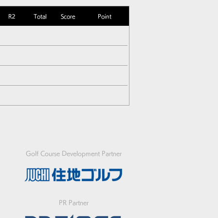
R2
Total
Score
Point
Golf Course Development Partner
PR Partner