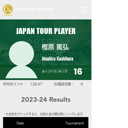
JAPAN FOOTGOLF ASSOCIATION
JAPAN TOUR PLAYER
樫原 篤弘
Atsuhiro Kashihara
16
​ポイントランキング
​平均ポイント：
139.47
​出場試合数：
9
2023-24 Results
​・大会名をクリックすると、当該大会の順位表にリンクします。
Date
Tournament