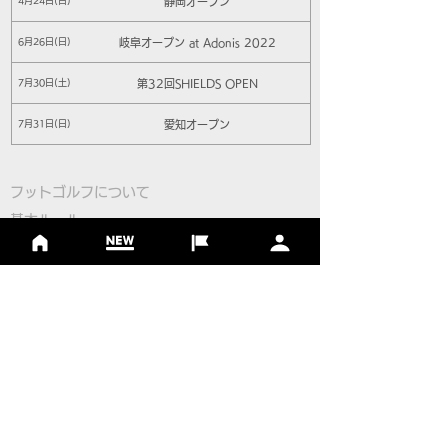
静岡オープン
4月24日(日)
岐阜オープン at Adonis 2022
6月26日(日)
第32回SHIELDS OPEN
7月30日(土)
愛知オープン
7月31日(日)
フットゴルフについて
基本ルール
ルール
Q＆A
​
当協会について
​ニュース
大会情報
シーズンランキング
ジャパンランキング
ジュニアツアー