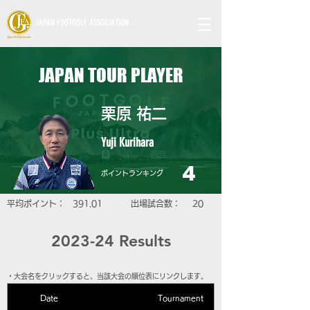
JAPAN FOOTGOLF ASSOCIATION
JAPAN TOUR PLAYER
栗原 祐二
Yuji Kurihara
4
​ポイントランキング
​平均ポイント：
391.01
​出場試合数：
20
2023-24 Results
​・大会名をクリックすると、当該大会の順位表にリンクします。
Date
Tournament