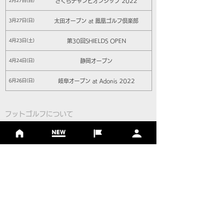
さくらチャンピオンシップ 2022
2月27日(日)
太田オープン at 鳳凰ゴルフ倶楽部
3月27日(日)
第30回SHIELDS OPEN
4月23日(土)
静岡オープン
4月24日(日)
岐阜オープン at Adonis 2022
6月26日(日)
フットゴルフについて
基本ルール
ルール
Q＆A
​
当協会について
​ニュース
大会情報
シーズンランキング