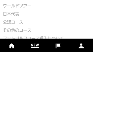
​ワールドツアー
​​日本代表
公認コース
​その他のコース
​
フットゴルフコース導入について
​チームビルディング
選手登録​
​後援申請
​イベント依頼
プライバシーポリシー
Golf Course Development Partner