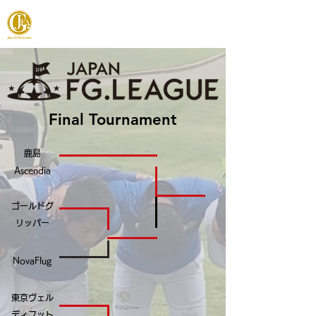
JAPAN FOOTGOLF ASSOCIATION
Final Tournament
鹿島
Ascendia
ゴールドグ
リッパー
NovaFlug
東京ヴェル
ディフット