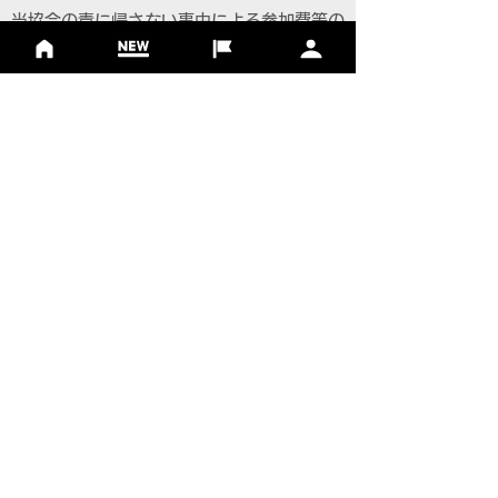
当協会の責に帰さない事由による参加費等の
払戻しは一切認められません。
・荒天・地震・風水害・降雪・事件・事故・
疫病等、当協会の責によらない事情による開
催の縮小、延期、中止の場合、参加費の返
金、また宿泊・交通費など大会参加にかかる
参加者の費用の支払いは致しません。
【個人情報について】
・主催者は、個人情報の保護法令を遵守し、
参加者の個人情報を取り扱います。
・大会参加者へのサービス向上を目的とし、
参加案内、関連情報の通知、大会協賛・協
力・関係団体からのサービスの提供に利用い
たします。また、主催者もしくは委託先より