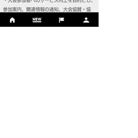
・大会参加者へのサービス向上を目的とし、
参加案内、関連情報の通知、大会協賛・協
力・関係団体からのサービスの提供に利用い
たします。また、主催者もしくは委託先より
申し込み内容に関する確認連絡をさせていた
だくことがあります。
応募はこちらから
The Course
開催コース
静岡カントリー浜岡コース＆
ホテル