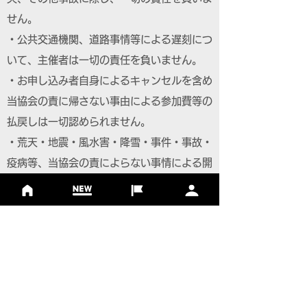
せん。
・公共交通機関、道路事情等による遅刻につ
いて、主催者は一切の責任を負いません。
・お申し込み者自身によるキャンセルを含め
当協会の責に帰さない事由による参加費等の
払戻しは一切認められません。
・荒天・地震・風水害・降雪・事件・事故・
疫病等、当協会の責によらない事情による開
催の縮小、延期、中止の場合、参加費の返
金、また宿泊・交通費など大会参加にかかる
参加者の費用の支払いは致しません。
【個人情報について】
・主催者は、個人情報の保護法令を遵守し、
参加者の個人情報を取り扱います。