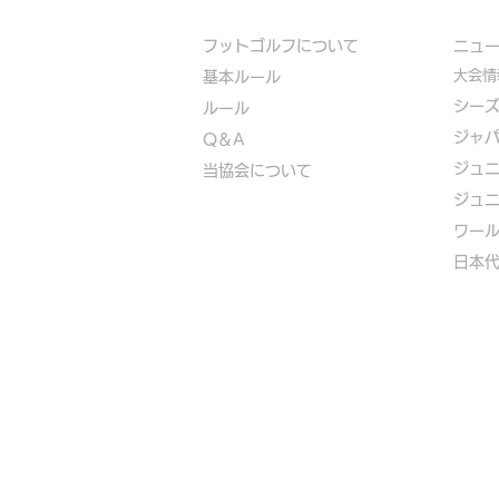
フットゴルフについて
​ニュ
大会情
基本ルール
シー
ルール
ジャ
Q＆A
ジュ
​
当協会について
ジュ
​ワー
​​日本