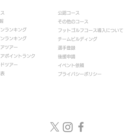
ース
公認コース
報
​その他のコース
ズンランキング
​
フットゴルフコース導入について
パンランキング
​チームビルディング
ニアツアー
選手登録​
ニアポイントランク
​後援申請
ルドツアー
​イベント依頼
代表
プライバシーポリシー