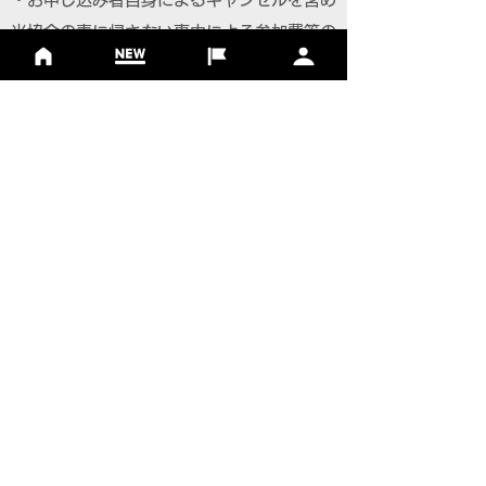
当協会の責に帰さない事由による参加費等の
払戻しは一切認められません。
・荒天・地震・風水害・降雪・事件・事故・
疫病等、当協会の責によらない事情による開
催の縮小、延期、中止の場合、参加費の返
金、また宿泊・交通費など大会参加にかかる
参加者の費用の支払いは致しません。
【個人情報について】
・主催者は、個人情報の保護法令を遵守し、
参加者の個人情報を取り扱います。
・大会参加者へのサービス向上を目的とし、
参加案内、関連情報の通知、大会協賛・協
力・関係団体からのサービスの提供に利用い