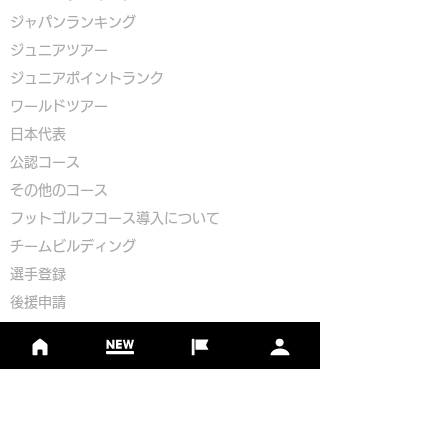
ジャパンランキング
ジュニアツアー
ジュニアポイントランク
​ワールドツアー
​​日本代表
公認コース
​その他のコース
​
フットゴルフコース導入について
​チームビルディング
選手登録​
​後援申請
​イベント依頼
プライバシーポリシー