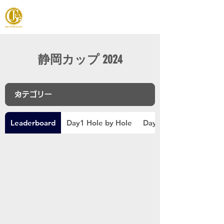
JAPAN FOOTGOLF ASSOCIATION
静岡カップ 2024
Leaderboard
Day1 Hole by Hole
Day2 Hole by Hole