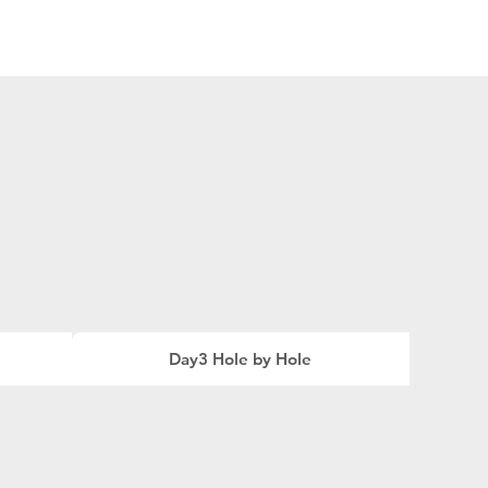
Tour2026_Schedule
アイテム
新規登録／ログイン
Day3 Hole by Hole