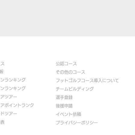
ース
公認コース
報
​その他のコース
ズンランキング
​
フットゴルフコース導入について
パンランキング
​チームビルディング
ニアツアー
選手登録​
ニアポイントランク
​後援申請
ルドツアー
​イベント依頼
代表
プライバシーポリシー