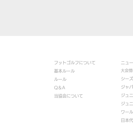
フットゴルフについて
​ニュ
大会情
基本ルール
シー
ルール
ジャ
Q＆A
ジュ
​
当協会について
ジュ
​ワー
​​日本