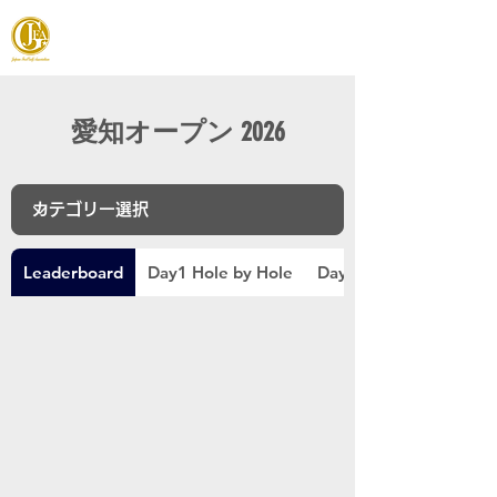
JAPAN FOOTGOLF ASSOCIATION
愛知オープン 2026
Leaderboard
Day1 Hole by Hole
Day2 Hole by Hole