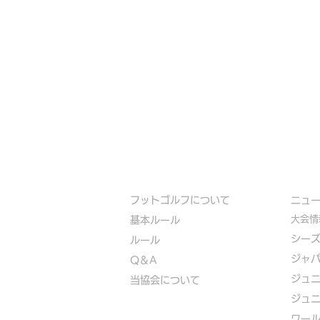
フットゴルフについて
​ニュ
大会情
基本ルール
シー
ルール
ジャ
Q＆A
ジュ
​
当協会について
ジュ
​ワー