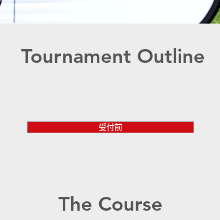
​Tournament Outline
受付前
The Course