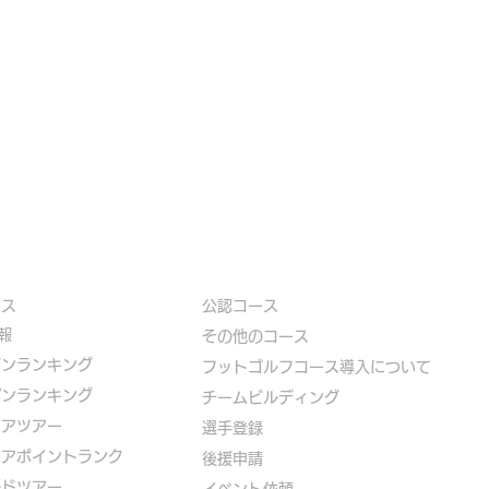
ース
公認コース
報
​その他のコース
ズンランキング
​
フットゴルフコース導入について
パンランキング
​チームビルディング
ニアツアー
選手登録​
ニアポイントランク
​後援申請
ルドツアー