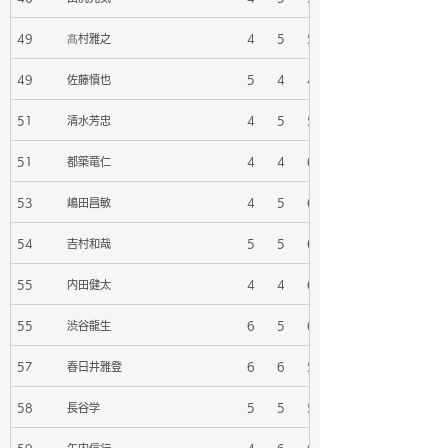
49
髙村雅之
4
5
5
49
佐藤慎也
5
4
4
51
清水芳忠
4
5
5
51
都築竜仁
4
4
6
53
嶋田昌敏
4
5
6
54
吉村和哉
5
5
6
55
内田健太
4
4
6
55
渋谷龍生
6
5
6
57
春日井雅登
6
6
5
58
長谷学
5
5
5