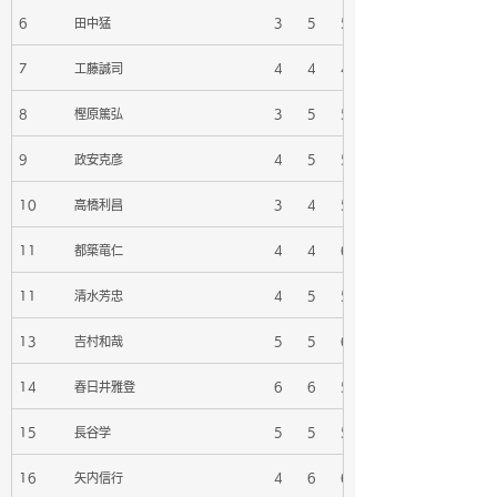
6
田中猛
3
5
5
7
工藤誠司
4
4
4
8
樫原篤弘
3
5
5
9
政安克彦
4
5
5
10
高橋利昌
3
4
5
11
都築竜仁
4
4
6
11
清水芳忠
4
5
5
13
吉村和哉
5
5
6
14
春日井雅登
6
6
5
15
長谷学
5
5
5
16
矢内信行
4
6
6