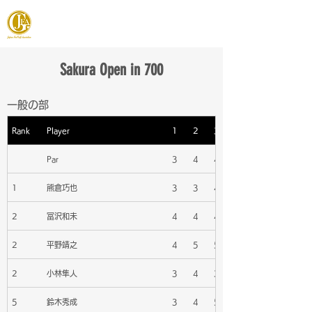
JAPAN FOOTGOLF ASSOCIATION
Sakura Open in 700
一般の部
Rank
Player
1
2
3
Par
3
4
4
1
熊倉巧也
3
3
4
2
冨沢和未
4
4
4
2
平野靖之
4
5
5
2
小林隼人
3
4
3
5
鈴木秀成
3
4
5