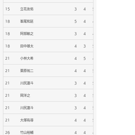
15
立花友佑
3
4
5
18
峯尾和延
5
4
4
18
阿部敏之
3
4
4
18
田中雄太
4
3
5
21
小林大希
4
5
4
21
栗原祐二
4
4
5
21
川尻蓮斗
3
4
5
21
岡洋之
3
4
5
21
川尻蓮斗
3
4
5
21
大塚有尋
4
4
5
26
竹山裕輔
4
4
4