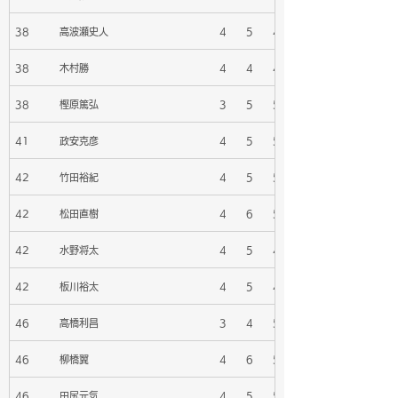
38
高波瀬史人
4
5
4
38
木村勝
4
4
4
38
樫原篤弘
3
5
5
41
政安克彦
4
5
5
42
竹田裕紀
4
5
5
42
松田直樹
4
6
5
42
水野将太
4
5
4
42
板川裕太
4
5
4
46
高橋利昌
3
4
5
46
柳橋翼
4
6
5
46
田尻元気
4
5
5