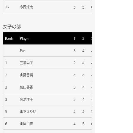
17
今岡涼太
5
5
6
女子の部
Rank
Player
1
2
3
Par
3
4
4
1
三浦尚子
2
4
4
2
山野香織
4
4
4
3
前田春香
5
4
4
3
阿漕洋子
5
4
4
5
山下えりい
4
4
5
6
山岡由佳
4
5
6