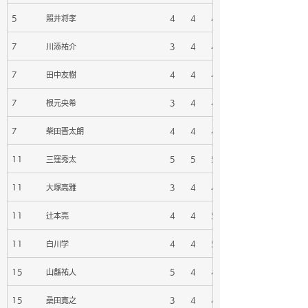
5
照井将孝
4
4
4
7
川添祐介
3
4
4
7
田中友樹
4
4
4
7
根元央希
3
4
4
7
柴田晋太朗
4
4
4
11
三窪秀太
5
5
5
11
大塚高雅
3
4
4
11
辻本亮
4
4
5
11
白川学
4
4
5
15
山縣祐人
5
4
4
15
桑田寛之
3
4
4