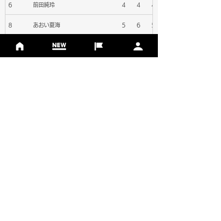
6
前田純玲
4
4
4
8
あおい夏海
5
6
5
SPONSOR