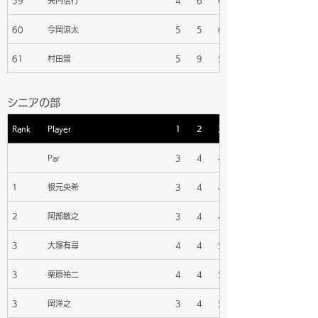
59
矢内信行
4
6
6
60
今岡涼太
5
5
6
61
村田景
5
9
5
シニアの部
Rank
Player
1
2
3
Par
3
4
4
1
根元央希
3
4
4
2
阿部敏之
3
4
4
3
大塚有尋
4
4
5
3
栗原祐二
4
4
5
3
岡洋之
3
4
5