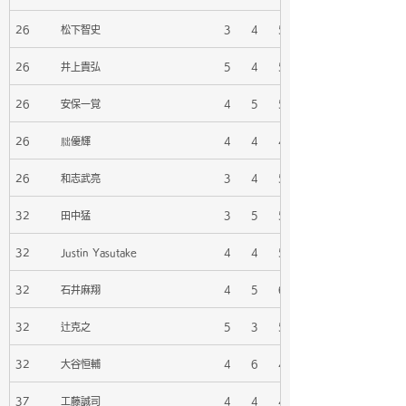
26
松下智史
3
4
5
26
井上貴弘
5
4
5
26
安保一覚
4
5
5
26
朏優輝
4
4
4
26
和志武亮
3
4
5
32
田中猛
3
5
5
32
Justin Yasutake
4
4
5
32
石井麻翔
4
5
6
32
辻克之
5
3
5
32
大谷恒輔
4
6
4
37
工藤誠司
4
4
4